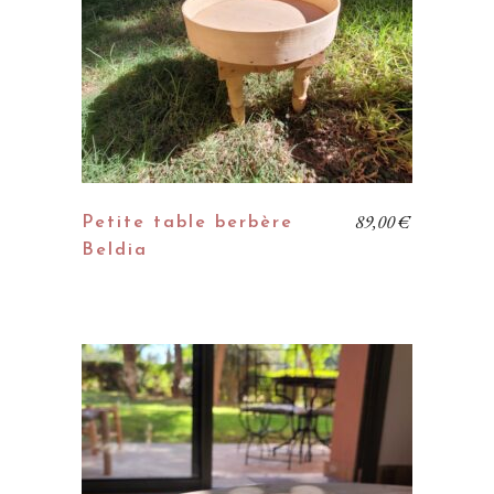
89,00
€
Petite table berbère
Beldia