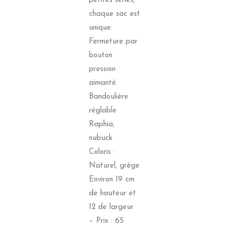
petites séries,
chaque sac est
unique.
Fermeture par
bouton
pression
aimanté.
Bandoulière
réglable
Raphia,
nubuck
Coloris :
Naturel, grège
Environ 19 cm
de hauteur et
12 de largeur
– Prix : 65