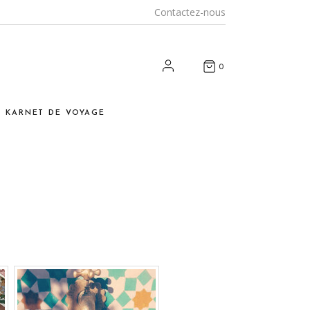
Contactez-nous
0
E KARNET DE VOYAGE
nspirations
yages et rencontres
arrakech
ous chez vous
t et artisanat durables
os adresses
enzOumiam’