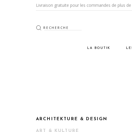
Livraison gratuite pour les commandes de plus de 
LA BOUTIK
LE
Les Tapis
De
La CeramiK
Vi
Les Luminaires
Na
Le Mobilier
Po
Les Objets DeKo & Acce
Cr
Les Textiles
ARCHITEKTURE & DESIGN
ART & KULTURE