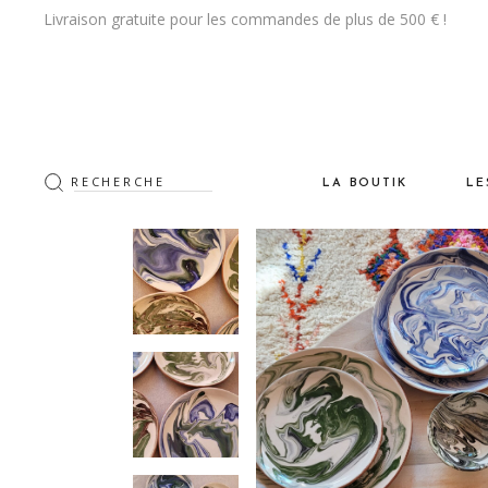
Livraison gratuite pour les commandes de plus de 500 € !
LA BOUTIK
LE
Les Tapis
De
La CeramiK
Vi
Les Luminaires
Na
Le Mobilier
Po
Les Objets DeKo & Acce
Cr
Les Textiles