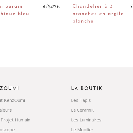
650,00
€
5
i ourain
Chandelier à 3
hique bleu
branches en argile
blanche
ZOUMI
LA BOUTIK
rit KenzOumi
Les Tapis
aleurs
La CeramiK
 Projet Humain
Les Luminaires
doscope
Le Mobilier