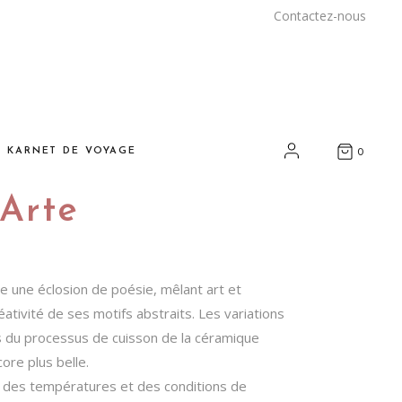
Contactez-nous
E KARNET DE VOYAGE
0
 Arte
nspirations
yages et rencontres
arrakech
e une éclosion de poésie, mêlant art et
ous chez vous
réativité de ses motifs abstraits. Les variations
s du processus de cuisson de la céramique
rt et artisanat durables
ore plus belle.
os adresses
 des températures et des conditions de