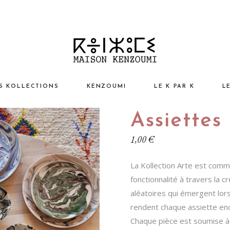
S KOLLECTIONS
KENZOUMI
LE K PAR K
L
Assiettes
sign ChiK
L’esprit Kenzoumi
I
1,00
€
ntage AntiK
Nos Valeurs
Vo
turel EthniK
Notre Projet Humain
M
La Kollection Arte est comm
p ArtistiK
Kaleidoscope
N
fonctionnalité à travers la c
aléatoires qui émergent lor
ssoires
éation Kenzoumi
A
rendent chaque assiette enc
N
Chaque pièce est soumise à