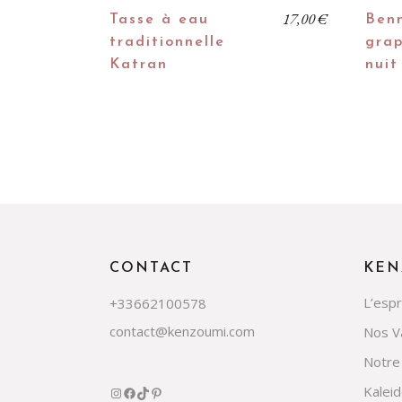
17,00
€
Tasse à eau
Benn
traditionnelle
grap
Katran
nuit
CONTACT
KEN
L’esp
+33662100578
contact@kenzoumi.com
Nos V
Notre
Kalei