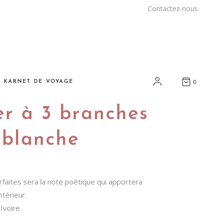
Contactez-nous
E KARNET DE VOYAGE
0
er à 3 branches
nspirations
yages et rencontres
 blanche
arrakech
ous chez vous
faites sera la note poétique qui apportera
rt et artisanat durables
térieur.
os adresses
 Ivoire