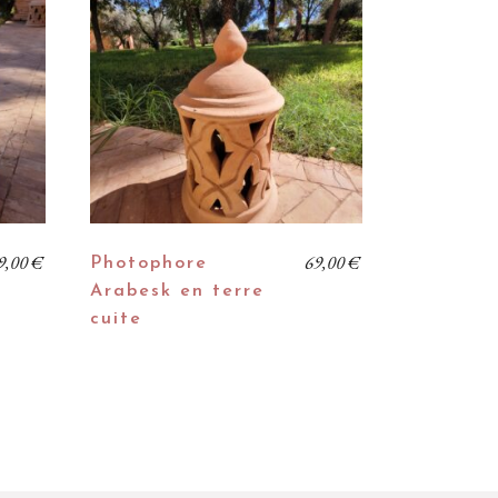
9,00
€
69,00
€
Photophore
Arabesk en terre
cuite