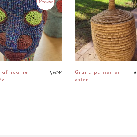
Vendu
1,00
€
6
 africaine
Grand panier en
ée
osier