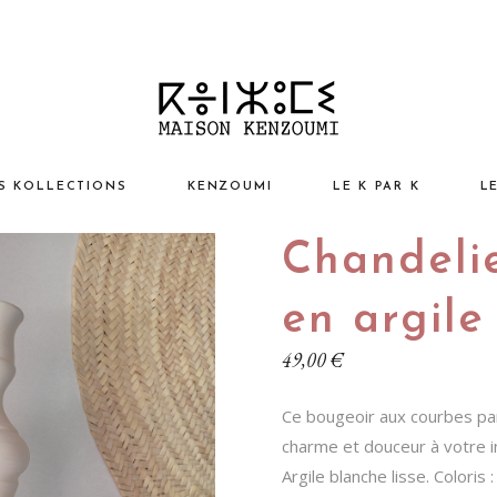
S KOLLECTIONS
KENZOUMI
LE K PAR K
L
Chandeli
sign ChiK
L’esprit Kenzoumi
I
ntage AntiK
Nos Valeurs
Vo
en argile
turel EthniK
Notre Projet Humain
M
49,00
€
p ArtistiK
Kaleidoscope
N
Ce bougeoir aux courbes par
ssoires
éation Kenzoumi
A
charme et douceur à votre in
N
Argile blanche lisse. Coloris :