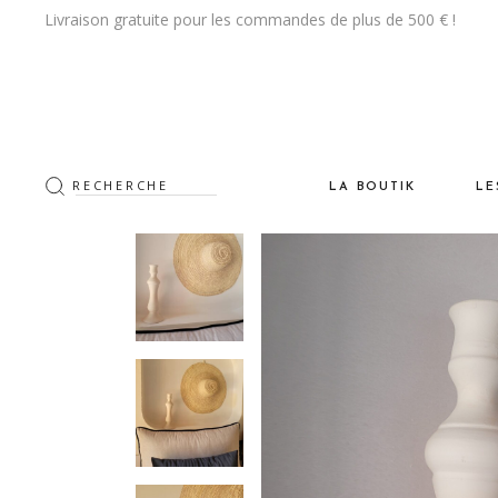
Livraison gratuite pour les commandes de plus de 500 € !
LA BOUTIK
LE
Les Tapis
De
La CeramiK
Vi
Les Luminaires
Na
Le Mobilier
Po
Les Objets DeKo & Acce
Cr
Les Textiles