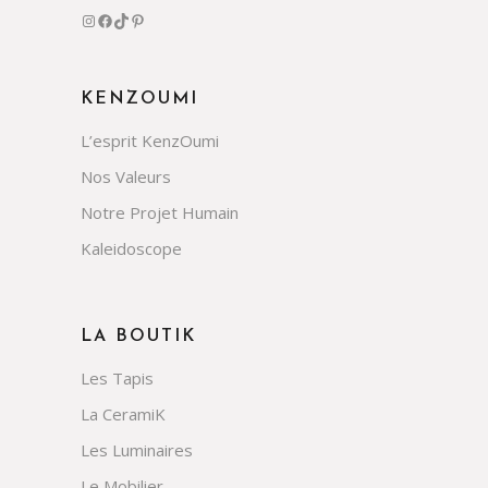
Instagram
Facebook
TikTok
Pinterest
KENZOUMI
L’esprit KenzOumi
Nos Valeurs
Notre Projet Humain
Kaleidoscope
LA BOUTIK
Les Tapis
La CeramiK
Les Luminaires
Le Mobilier