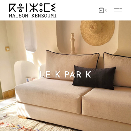
0
LE K PAR K