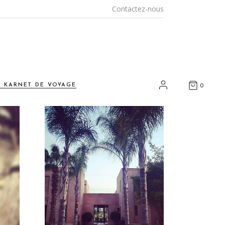
Contactez-nous
E KARNET DE VOYAGE
0
nspirations
yages et rencontres
arrakech
ous chez vous
rt et artisanat durables
os adresses