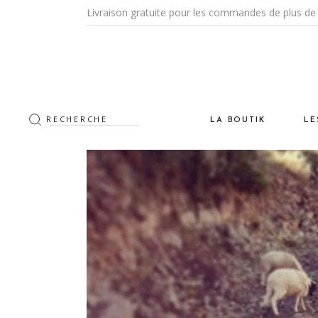
Livraison gratuite pour les commandes de plus de 
Rechercher
LA BOUTIK
LE
:
Les Tapis
De
La CeramiK
Vi
Les Luminaires
Na
Le Mobilier
Po
Les Objets DeKo & Acce
Cr
Les Textiles