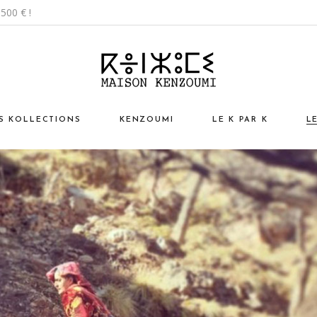
500 € !
S KOLLECTIONS
KENZOUMI
LE K PAR K
L
sign ChiK
L’esprit Kenzoumi
I
ntage AntiK
Nos Valeurs
Vo
turel EthniK
Notre Projet Humain
M
p ArtistiK
Kaleidoscope
N
ssoires
éation Kenzoumi
A
N