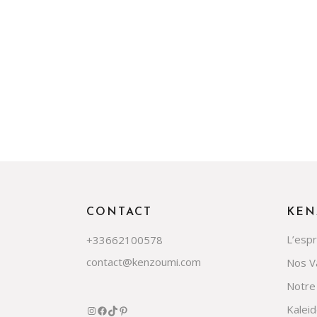
CONTACT
KEN
L’esp
+33662100578
contact@kenzoumi.com
Nos V
Notre
Kalei
Instagram
Facebook
TikTok
Pinterest