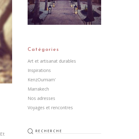
enzOumiam’
Catégories
Art et artisanat durables
Inspirations
KenzOumiam'
Marrakech
Nos adresses
Voyages et rencontres
Rechercher
:
 Et