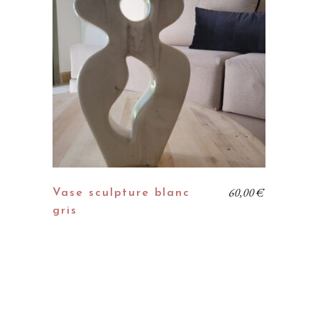
60,00
€
Vase sculpture blanc
gris