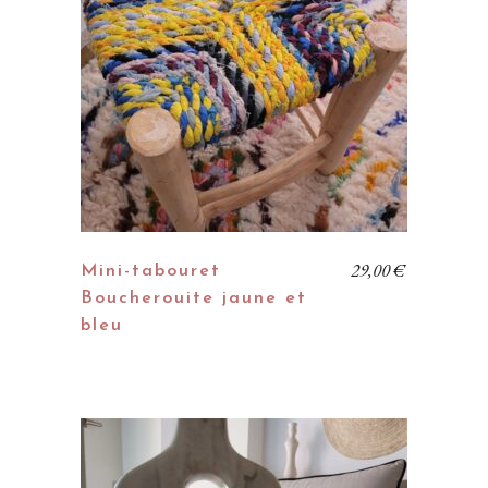
29,00
€
Mini-tabouret
Boucherouite jaune et
bleu