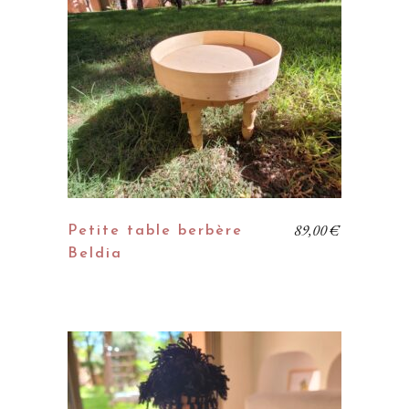
89,00
€
Petite table berbère
Beldia