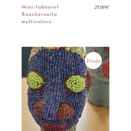
29,00
€
Mini-tabouret
Boucherouite
multicolore
Vendu