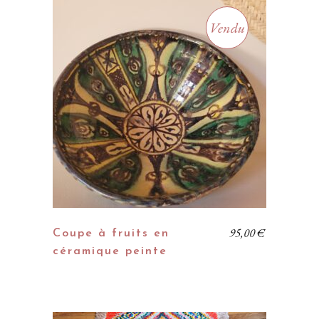
Vendu
95,00
€
Coupe à fruits en
céramique peinte