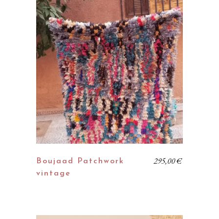
295,00
€
Boujaad Patchwork
vintage