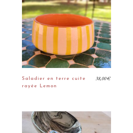
38,00
€
Saladier en terre cuite
rayée Lemon