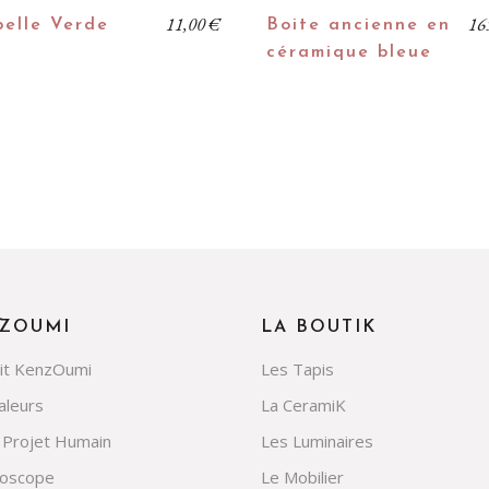
11,00
€
16
elle Verde
Boite ancienne en
céramique bleue
ZOUMI
LA BOUTIK
rit KenzOumi
Les Tapis
aleurs
La CeramiK
 Projet Humain
Les Luminaires
doscope
Le Mobilier