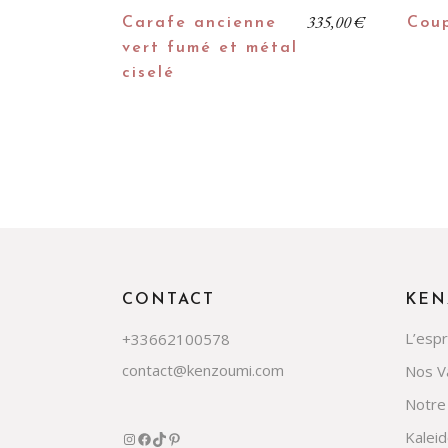
335,00
€
Carafe ancienne
Coup
vert fumé et métal
ciselé
CONTACT
KEN
L’esp
+33662100578
contact@kenzoumi.com
Nos V
Notre
Kalei