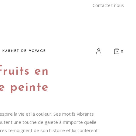
Contactez-nous
E KARNET DE VOYAGE
0
ruits en
nspirations
yages et rencontres
e peinte
arrakech
ous chez vous
pire la vie et la couleur. Ses motifs vibrants
rt et artisanat durables
outent une touche de gaieté à n’importe quelle
os adresses
res témoignent de son histoire et lui conférent