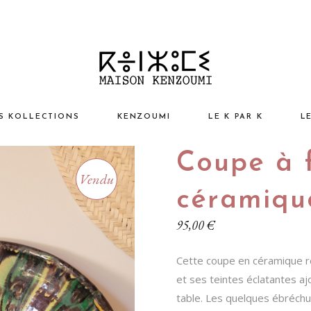
S KOLLECTIONS
KENZOUMI
LE K PAR K
L
Coupe à f
sign ChiK
L’esprit Kenzoumi
I
Vendu
ntage AntiK
Nos Valeurs
Vo
céramiqu
turel EthniK
Notre Projet Humain
M
95,00
€
p ArtistiK
Kaleidoscope
N
Cette coupe en céramique res
ssoires
éation Kenzoumi
A
et ses teintes éclatantes aj
N
table. Les quelques ébréchu