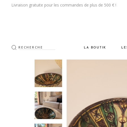
Livraison gratuite pour les commandes de plus de 500 € !
LA BOUTIK
LE
Les Tapis
De
La CeramiK
Vi
Les Luminaires
Na
Le Mobilier
Po
Les Objets DeKo & Acce
Cr
Les Textiles