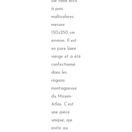
sur fond écru
à pois
multicolores
mesure
150×250 cm
environ. Il est
en pure laine
vierge et a été
confectionné
dans les
régions
montagneuse
du Moyen-
Atlas. C’est
une pièce
unique, qui
invite au