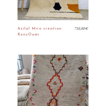
710,00
€
Azilal Miro création
KenzOumi