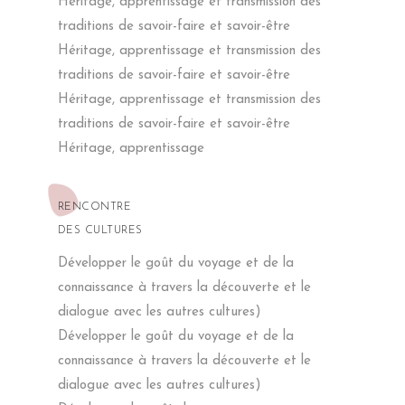
Héritage, apprentissage et transmission des
MARIENT PARFAITEMENT À NOTRE
traditions de savoir-faire et savoir-être
SENSIBILITÉ ET À L’UNIVERS DE
NOTRE APPARTEMENT.
Héritage, apprentissage et transmission des
FINALEMENT NOUS EN AVONS
traditions de savoir-faire et savoir-être
COMMANDÉ TROIS À LA SUITE ET
NOUS NE REGRETTONS PAS. NOUS
Héritage, apprentissage et transmission des
AVONS ÉGALEMENT CONTINUÉ,
traditions de savoir-faire et savoir-être
AVEC DE LA VAISSELLE SPLENDIDE
QU’ELLE A SU NOUS TROUVER. LA
Héritage, apprentissage
SIMPLICITÉ FAIT LA BEAUTÉ. C’EST
LA CHOSE LA PLUS DIFFICILE À
CAPTER, ET KAMAR EN EST SA
PARFAITE REPRÉSENTATION. DEPUIS
RENCONTRE
NOUS N’HÉSITONS PAS À
DES CULTURES
RECOMMANDER SON TRAVAIL À
NOTRE ENTOURAGE ET NOUS
Développer le goût du voyage et de la
CONTINUERONS À LE FAIRE, AINSI
QU’À TRAVAILLER ENSEMBLE.
connaissance à travers la découverte et le
dialogue avec les autres cultures)
Développer le goût du voyage et de la
connaissance à travers la découverte et le
dialogue avec les autres cultures)