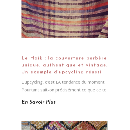
Le Haik : la couverture berbère
NOUS VOULIONS UN TAPIS
unique, authentique et vintage,
MODERNE CHALEUREUX,
RESPIRANT UNE AMBIANCE
Un exemple d’upcycling réussi
UNIQUE ET DIFFÉRENTE. NOTRE
L’upcycling, c’est LA tendance du moment.
INTÉRIEUR EST FAIT D’INSPIRATION
SUÉDOISE ET NOUS SOUHAITIONS
Pourtant sait-on précisément ce que ce te
APPORTER DU CONTRASTE À
CETTE AMBIANCE AVEC QUELQUE
En Savoir Plus
CHOSE D’AILLEURS, MAIS
TOUJOURS DANS UN ESPRIT COSY,
NOUS AVONS DÉCOUVERT LE
TRAVAIL DE KAMAR PAR UN AMI
QUI A FAIT PLUSIEURS
COMMANDES CHEZ ELLE POUR