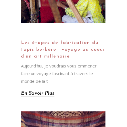
CHALEUREUX, COLORÉ. IL SE
MARIE AVEC TOUTES MES DECOS.
ET À CHAQUE FOIS CETTE PETITE
CHANSON "J'ADORE TON TAPIS, TU
L'AS ACHETÉ OÙ?"
Les étapes de fabrication du
tapis berbère : voyage au coeur
d’un art millénaire
Aujourd’hui, je voudrais vous emmener
faire un voyage fascinant à travers le
monde de la t
En Savoir Plus