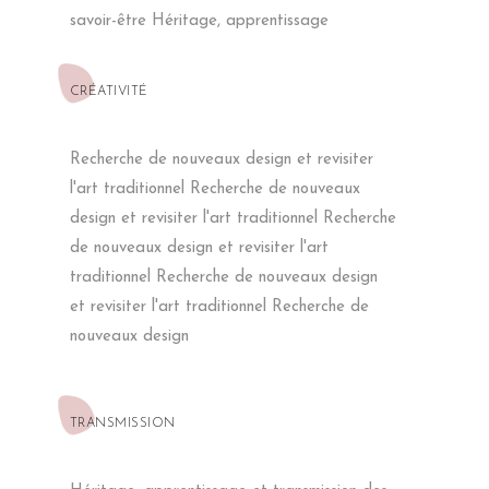
ARTISANS DU MAROC ET LE
savoir-être Héritage, apprentissage
RAPPORT QUALITÉ PRIX EST
EXCELLENT. LE TAPIS SENT
L’ATLAS MAROCAIN. LES
FINITIONS SONT INTROUVABLES
CRÉATIVITÉ
EN FRANCE OU ALORS À UN PRIX
TOTALEMENT DÉRAISONNABLE.
C’EST L’ART DE SON TRAVAIL. LA
Recherche de nouveaux design et revisiter
LIVRAISON S’EST FAITE
PARFAITEMENT, CE QUI PEUT-ÊTRE
l'art traditionnel Recherche de nouveaux
SURPRENANT LORSQUE LA
design et revisiter l'art traditionnel Recherche
CRÉATION SE FAIT DIRECTEMENT
DANS L’ATLAS.
de nouveaux design et revisiter l'art
traditionnel Recherche de nouveaux design
et revisiter l'art traditionnel Recherche de
nouveaux design
C'ÉTAIT UN CHOIX AUDACIEUX
POUR NOUS, ET KAMAR A SU
TRANSMISSION
COMPRENDRE NOTRE ESPRIT ET
ENVIE EN PROPOSANT
RAPIDEMENT LES TAPIS QUI SE