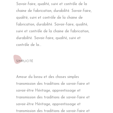
Savoir-faire, qualité, suivi et contrôle de la
chaine de fabrication, durabilité. Savoir-faire,
qualité, suivi et contrôle de la chaine de
fabrication, durabilité. Savoir-faire, qualité,
suivi et contrôle de la chaine de fabrication,
NOUS VOULIONS UN TAPIS
MODERNE CHALEUREUX,
durabilité. Savoir-faire, qualité, suivi et
RESPIRANT UNE AMBIANCE
contrôle de la...
UNIQUE ET DIFFÉRENTE. NOTRE
INTÉRIEUR EST FAIT D’INSPIRATION
SUÉDOISE ET NOUS SOUHAITIONS
APPORTER DU CONTRASTE À
SIMPLICITÉ
CETTE AMBIANCE AVEC QUELQUE
CHOSE D’AILLEURS, MAIS
TOUJOURS DANS UN ESPRIT COSY,
Amour du beau et des choses simples
NOUS AVONS DÉCOUVERT LE
TRAVAIL DE KAMAR PAR UN AMI
transmission des traditions de savoir-faire et
QUI A FAIT PLUSIEURS
savoir-être Héritage, apprentissage et
COMMANDES CHEZ ELLE POUR
RETRAVAILLER SON INTÉRIEUR. ET
transmission des traditions de savoir-faire et
NOUS N’AVONS PAS ÉTÉ DÉÇUS.
savoir-être Héritage, apprentissage et
SES PRODUITS VIENNENT
DIRECTEMENT D’ARTISTES -
transmission des traditions de savoir-faire et