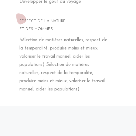
Développer le goût du voyage
RESPECT DE LA NATURE
ET DES HOMMES
Sélection de matières naturelles, respect de
LE TAPIS AZILAL QUE J'AI ACHETÉ
la temporalité, produire moins et mieux,
EST TOUJOURS AUSSI BEAU !
valoriser le travail manuel, aider les
DEPUIS 5 ANS DANS LA CHAMBRE
DE MA FILLE QUI
populations) Sélection de matières
NE S’EN LASSE PAS.
naturelles, respect de la temporalité,
Cécile P.
produire moins et mieux, valoriser le travail
manuel, aider les populations)