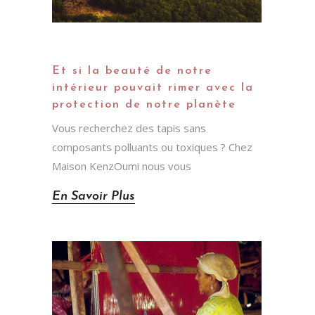
RÉNOVER MES SOLS, MAIS JE SUIS
MAINTENANT CONVAINCUE QUE
LE CONTRASTE ENTRE LES
TOMETTES ORANGE ET LES TAPIS
MOELLEUX, TRADITIONNELS ET
MODERNES, CONFÈRE À MON
Et si la beauté de notre
APPARTEMENT UN CHARME
intérieur pouvait rimer avec la
EXCEPTIONNEL. LES TAPIS
protection de notre planète
RESTENT EN PLACE ET LEUR
ENTRETIEN EST TRÈS SIMPLE.
Vous recherchez des tapis sans
MERCI KAMAR
composants polluants ou toxiques ? Chez
Maison KenzOumi nous vous
En Savoir Plus
CE TAPIS A TOTALEMENT
ILLUMINÉ MA PIÈCE, IL EST