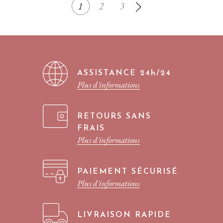
1
2
3
POUR NOUS, ET KAMAR A SU
COMPRENDRE NOTRE ESPRIT ET
ENVIE EN PROPOSANT
RAPIDEMENT LES TAPIS QUI SE
MARIENT PARFAITEMENT À NOTRE
SENSIBILITÉ ET À L’UNIVERS DE
NOTRE APPARTEMENT.
FINALEMENT NOUS EN AVONS
ASSISTANCE 24h/24
COMMANDÉ TROIS À LA SUITE ET
Plus d'informations
NOUS NE REGRETTONS PAS. NOUS
AVONS ÉGALEMENT CONTINUÉ,
AVEC DE LA VAISSELLE SPLENDIDE
RETOURS SANS
QU’ELLE A SU NOUS TROUVER. LA
SIMPLICITÉ FAIT LA BEAUTÉ. C’EST
FRAIS
LA CHOSE LA PLUS DIFFICILE À
Plus d'informations
CAPTER, ET KAMAR EN EST SA
PARFAITE REPRÉSENTATION. DEPUIS
NOUS N’HÉSITONS PAS À
RECOMMANDER SON TRAVAIL À
PAIEMENT SÉCURISÉ
NOTRE ENTOURAGE ET NOUS
Plus d'informations
CONTINUERONS À LE FAIRE, AINSI
QU’À TRAVAILLER ENSEMBLE.
LIVRAISON RAPIDE