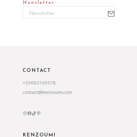
Newsletter
CONTACT
+33662100578
contact@kenzoumi.com
Instagram
Facebook
TikTok
Pinterest
KENZOUMI