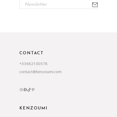
CONTACT
+33662100578
contact@kenzoumi.com
Instagram
Facebook
TikTok
Pinterest
KENZOUMI