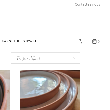
Contactez-nous
E KARNET DE VOYAGE
0
Tri par défaut
nspirations
yages et rencontres
arrakech
ous chez vous
rt et artisanat durables
os adresses