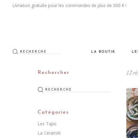
Livraison gratuite pour les commandes de plus de 500 € !
Rechercher
LA BOUTIK
LE
:
12 rés
Les Tapis
De
Rechercher
La CeramiK
Vi
Rechercher
:
Les Luminaires
Na
Le Mobilier
Po
Catégories
Les Objets DeKo & Acce
Cr
Les Tapis
Les Textiles
La CeramiK