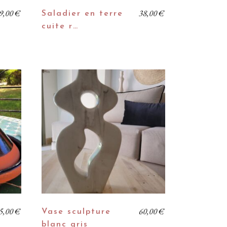
9,00
€
38,00
€
Saladier en terre
cuite r…
5,00
€
60,00
€
Vase sculpture
blanc gris