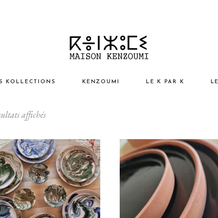
S KOLLECTIONS
KENZOUMI
LE K PAR K
L
ultats affichés
sign ChiK
L’esprit Kenzoumi
I
ntage AntiK
Nos Valeurs
Vo
turel EthniK
Notre Projet Humain
M
p ArtistiK
Kaleidoscope
N
ssoires
éation Kenzoumi
A
N