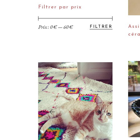
Filtrer par prix
Prix :
0 €
—
60 €
Assi
FILTRER
Prix
Prix
min
max
cér