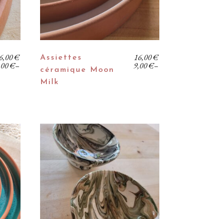
enzOumiam’
6,00
€
16,00
€
Assiettes
,00
€
–
9,00
€
–
céramique Moon
Milk