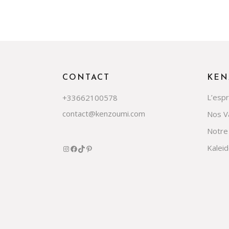
CONTACT
KEN
L’esp
+33662100578
contact@kenzoumi.com
Nos V
Notre
Kalei
Instagram
Facebook
TikTok
Pinterest