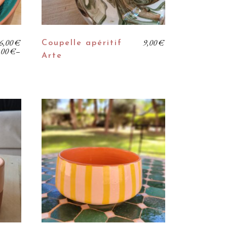
6,00
€
9,00
€
Coupelle apéritif
,00
€
–
Arte