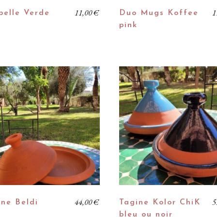
11,00
€
1
pelle Verde
Duo Mugs Koffee
pink
44,00
€
5
ine Beldi
Tagine Kolor ChiK
bleu ou noir