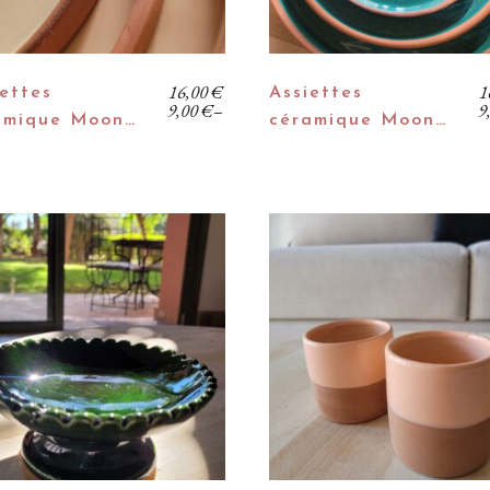
16,00
€
1
ettes
Assiettes
9,00
€
–
9
amique Moon…
céramique Moon…