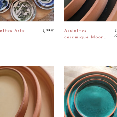
K
1,00
€
1
ettes Arte
Assiettes
9
céramique Moon…