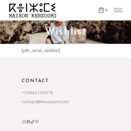
0
Wishlist
[yith_wcwl_wishlist]
CONTACT
+33662100578
contact@kenzoumi.com