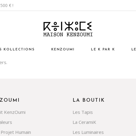
500 € !
S KOLLECTIONS
KENZOUMI
LE K PAR K
L
ers.
sign ChiK
L’esprit Kenzoumi
I
ntage AntiK
Nos Valeurs
Vo
turel EthniK
Notre Projet Humain
M
p ArtistiK
Kaleidoscope
N
ZOUMI
LA BOUTIK
ssoires
éation Kenzoumi
Ar
rit KenzOumi
Les Tapis
N
aleurs
La CeramiK
 Projet Humain
Les Luminaires
K