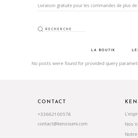
Livraison gratuite pour les commandes de plus de 
LA BOUTIK
LE
No posts were found for provided query paramet
Les Tapis
De
La CeramiK
Vi
Les Luminaires
Na
Le Mobilier
Po
CONTACT
KEN
Les Objets DeKo & Acce
Cr
L’esp
+33662100578
Les Textiles
contact@kenzoumi.com
Nos V
Notre