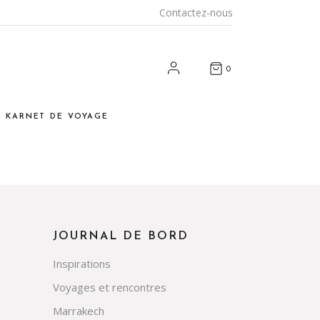
Contactez-nous
0
E KARNET DE VOYAGE
nspirations
yages et rencontres
arrakech
ous chez vous
JOURNAL DE BORD
t et artisanat durables
Inspirations
os adresses
Voyages et rencontres
enzOumiam’
Marrakech