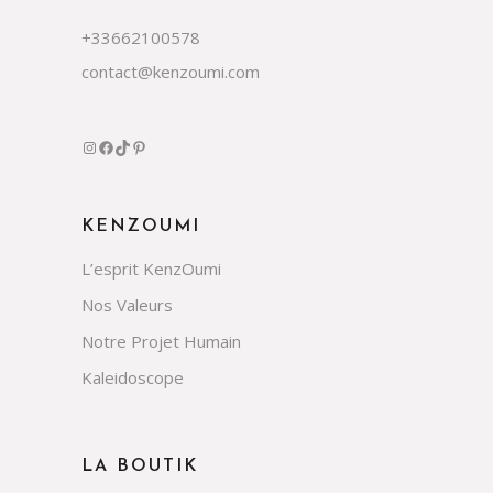
+33662100578
contact@kenzoumi.com
Instagram
Facebook
TikTok
Pinterest
KENZOUMI
L’esprit KenzOumi
Nos Valeurs
Notre Projet Humain
Kaleidoscope
LA BOUTIK