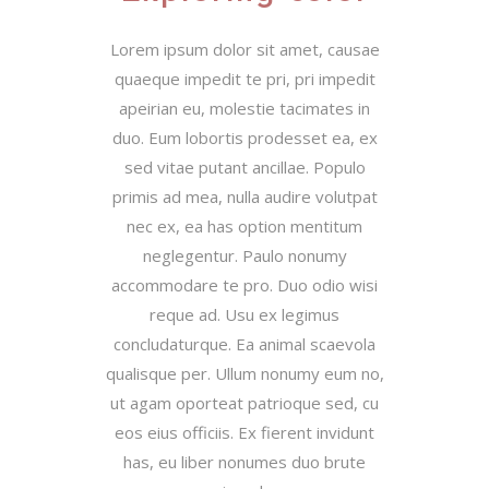
Lorem ipsum dolor sit amet, causae
quaeque impedit te pri, pri impedit
apeirian eu, molestie tacimates in
duo. Eum lobortis prodesset ea, ex
sed vitae putant ancillae. Populo
primis ad mea, nulla audire volutpat
nec ex, ea has option mentitum
neglegentur. Paulo nonumy
accommodare te pro. Duo odio wisi
reque ad. Usu ex legimus
concludaturque. Ea animal scaevola
qualisque per. Ullum nonumy eum no,
ut agam oporteat patrioque sed, cu
eos eius officiis. Ex fierent invidunt
has, eu liber nonumes duo brute