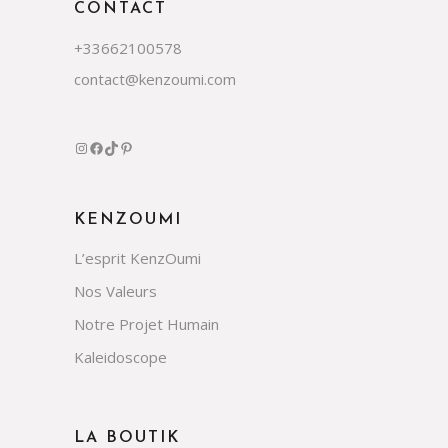
CONTACT
+33662100578
contact@kenzoumi.com
Instagram
Facebook
TikTok
Pinterest
KENZOUMI
L’esprit KenzOumi
Nos Valeurs
Notre Projet Humain
Kaleidoscope
LA BOUTIK