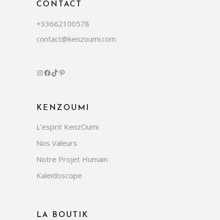
CONTACT
+33662100578
contact@kenzoumi.com
Instagram
Facebook
TikTok
Pinterest
KENZOUMI
L’esprit KenzOumi
Nos Valeurs
Notre Projet Humain
Kaleidoscope
LA BOUTIK