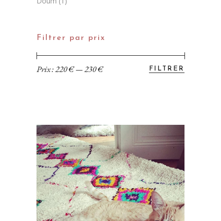
Doum
(1)
Filtrer par prix
Prix :
220 €
—
230 €
FILTRER
Prix
Prix
min
max