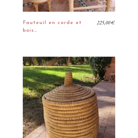
225,00
€
Fauteuil en corde et
bois…