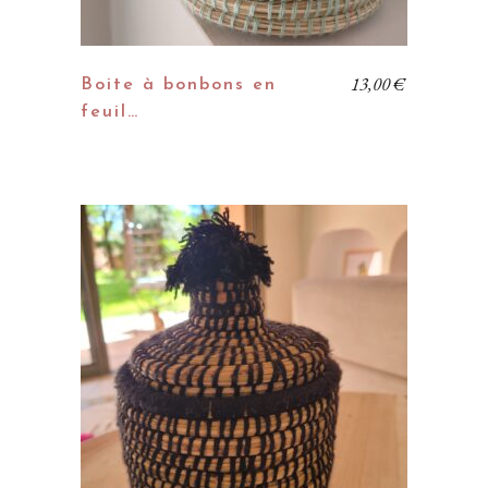
13,00
€
Boite à bonbons en
feuil…