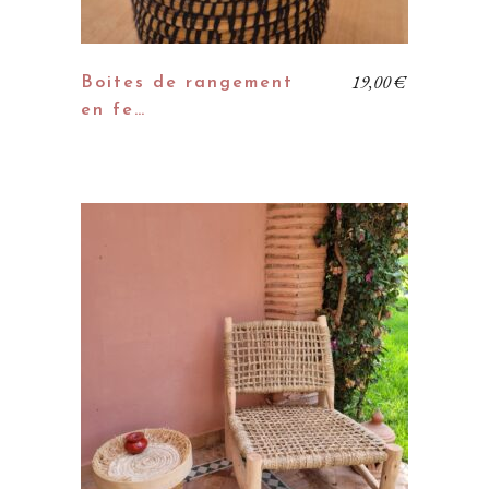
19,00
€
Boites de rangement
en fe…