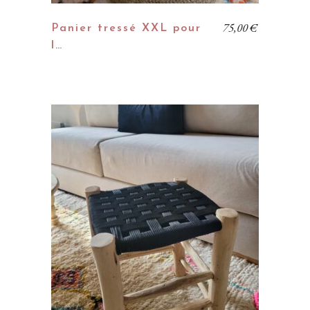
75,00
€
Panier tressé XXL pour
l…