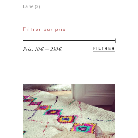
Laine
(3)
Filtrer par prix
Prix :
10 €
—
230 €
FILTRER
Prix
Prix
min
max