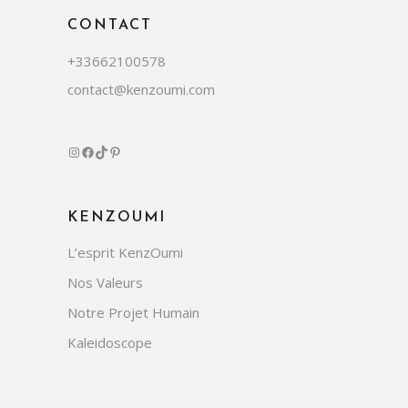
CONTACT
+33662100578
contact@kenzoumi.com
Instagram
Facebook
TikTok
Pinterest
KENZOUMI
L’esprit KenzOumi
Nos Valeurs
Notre Projet Humain
Kaleidoscope